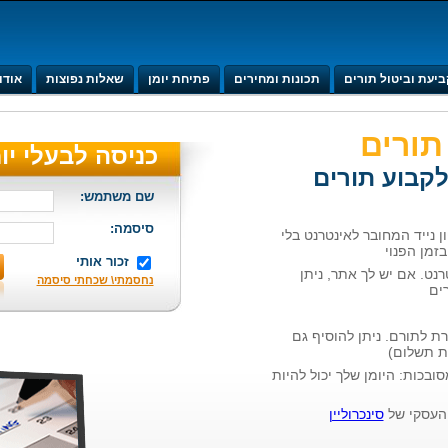
ביעת וביטול תורים
תכונות ומחירים
פתיחת יומן
שאלות נפוצות
אודו
תורים
כניסה לבעלי יו
לקבוע תורים
שם משתמש:
סיסמה:
 נייד המחובר לאינטרנט בלי
זמן הפנוי
זכור אותי
רנט. אם יש לך אתר, ניתן
נחסמתי\ שכחתי סיסמה
ים
רת לתורם. ניתן להוסיף גם
ובכות: היומן שלך יכול להיות
העסקי של
סינכרוליין